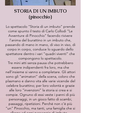
STORIA DI UN IMBUTO
(pinocchio)
Lo spettacolo “Storia di un imbuto” prende
come spunto il testo di Carlo Collodi “Le
Avventure di Pinocchio” facendo rivivere
l’anima del burattino in un imbuto che,
passando di mano in mano, di viso in viso, di
corpo in corpo, conduce lo sguardo dello
spettatore dentro i vari “quadri viventi” che
compongono lo spettacolo.
Tre mini atti senza pausa che potrebbero
essere indipendenti fra loro, ma che
nell’insieme si vanno a completare. Gli attori
sono gli “animatori” della scena, coloro che
plasmano e danno vita alle varie vicende del
celebre burattino; per loro volontà e grazie
alle loro “invenzioni” la storia si crea e si
compie. Ognuno di essi veste i panni di più
personaggi, in un gioco fatto di scambi,
passaggi, ripetizioni. Perché non c’è più
“un” Pinocchio, ma tanti, una famiglia che si
allarga ad ogni passaggio di imbuto…