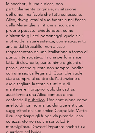
Minoccheri, è una curiosa, non
particolarmente originale, rivisitazione
dell’omonima favola che tutti conoscono.
Alice, risvegliatasi al suo funerale nel Paese
delle Meraviglie, si ritrova a ricordare il
proprio passato, chiedendosi, come
d’altronde gli altri personaggi, quale sia il
motivo della sua esistenza, come suggerito
anche dal Brucaliffo, non a caso
rappresentato da una istallazione a forma di
punto interrogativo. In una performance
fatta di clownerie, pantomime e giochi di
parole, anche queste non sempre inedite,
con una sadica Regina di Cuori che vuole
stare sempre al centro dell’attenzione e
vuole tagliare la testa a tutti pur di
mantenere il proprio ruolo da cattiva,
assistiamo a una Alice confusa e che
confonde il
pubblico
. Una confusione come
anelito di non normalità, dunque eriticità,
suggeritaci dal suo amico Cappellaio Matto,
il cui copricapo gli funge da pirandelliana
corazza: «Io non so chi sono. Ed è
meraviglioso. Dovresti imparare anche tu a
guardare nel buio».