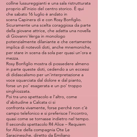
colline lussureggianti e una sala ristrutturata
proprio all’inizio del centro storico. È qui
che sabato 16 luglio è andato in
scena Capinera di e con Rosy Bonfiglio.
Sicuramente una scelta coraggiosa da parte
della giovane attrice, che adatta una novella
di Giovanni Verga in monologo
potenzialmente dilaniante e che certamente
implica di notevoli doti, anche mnemoniche,
per stare in scena da sola per quasi un’ora e
mezza.
Rosy Bonfiglio mostra di possedere almeno
in parte queste doti, cedendo a un eccessi
di didascalismo per un’interpretazione a
voce squarciata dal dolore e dal pianto,
forse un po’ esagerata e un po’ troppo
singhiozzata.
Poi tra uno spettacolo e l’altro, come
d’abitudine a Calcata ci si
confronta vivamente, forse perché non c’è
campo telefonico e si preferisce l’incontro,
quasi come se tornasse indietro nel tempo.
Il secondo spettacolo R4 Alice – Requiem
for Alice della compagnia Ote Le
Saracinesche, diretto da Emiliano