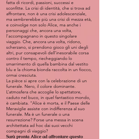
fatta di ricordi, passioni, successi e
sconfitte. La crisi di identità, che si trova ad
affrontare, non è una crisi adolescenziale,
ma sembrerebbe più una crisi di mezza età,
e coinvolge non solo Alice, ma anche i
personaggi che, ancora una volta,
l’accompagnano in questo singolare
viaggio. Che, ancora una volta, ridono,
scherzano, si prendono gioco gli uni degli
altri, pur consapevoli dell’inesorabile corsa
contro il tempo, riecheggiando lo
smarrimento di quella bambina dal vestito
blu e la chioma bionda raccolta in un fiocco,
ormai cresciuta.
La pièce si apre con la celebrazione di un
funerale. Nero, il colore dominante.
L’atmosfera che accoglie lo spettatore,
caduto nel buco, in quel fantastico mondo,
è cambiata. “Alice è morta, e il Paese delle
Meraviglie assiste con indifferenza al suo
funerale. Ma è un funerale o una
resurrezione? Forse una messa in scena
architettata ad hoc dai suoi vecchi
compagni di viaggio?
Sarà pronta Alice ad affrontare questo