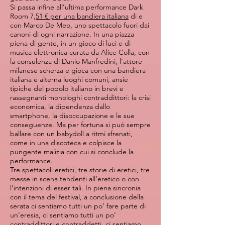
Si passa infine all’ultima performance Dark
Room 7,
51 € per una bandiera italiana
di e
con Marco De Meo, uno spettacolo fuori dai
canoni di ogni narrazione. In una piazza
piena di gente, in un gioco di luci e di
musica elettronica curata da Alice Colla, con
la consulenza di Danio Manfredini, l’attore
milanese scherza e gioca con una bandiera
italiana e alterna luoghi comuni, ansie
tipiche del popolo italiano in brevi e
rassegnanti monologhi contraddittori: la crisi
economica, la dipendenza dallo
smartphone, la disoccupazione e le sue
conseguenze. Ma per fortuna si può sempre
ballare con un babydoll a ritmi sfrenati,
come in una discoteca e colpisce la
pungente malizia con cui si conclude la
performance.
Tre spettacoli eretici, tre storie di eretici, tre
messe in scena tendenti all’eretico o con
l’intenzioni di esser tali. In piena sincronia
con il tema del festival, a conclusione della
serata ci sentiamo tutti un po’ fare parte di
un’eresia, ci sentiamo tutti un po’
contraddittori e contraddetti, ci sentiamo