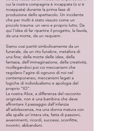
cui la nostra compagnia è incappata (o si è
inceppata) durante la prima fase di
produzione dello spettacolo. Un incidente
che per molti è stato vissuto come un
piccolo trauma: un vero e proprio lutto. Da
qui l’idea di far ripartire il progetto, la favola,
da una morte, da un requiem.
Siamo così partiti simbolicamente da un
funerale, da un rito funebre, metafora di
una fine; della morte delle idee, della
fantasia, dell’immaginazione, della creatività,
ricollegandoci poi coi meccanismi che
regolano l’agire di ognuno di noi nel
contemporaneo, meccanismi legati a
logiche di individualismo e apologia del
proprio “IO”.
La nostra Alice, a differenza del racconto
originale, non è una bambina che deve
affrontare il passaggio dall’infanzia
all’adolescenza, ma una donna matura con
alle spalle un’intera vita, fatta di passioni,
avvenimenti, ricordi, successi, sconfitte,
incontri, abbandoni.