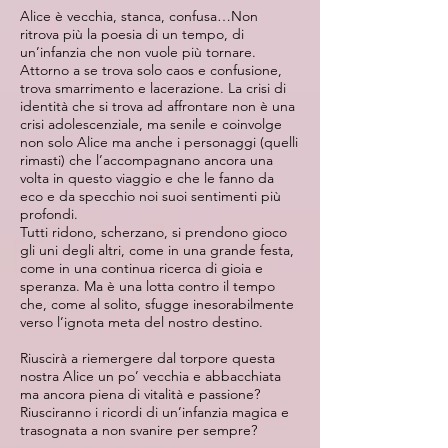
Alice è vecchia, stanca, confusa…Non
ritrova più la poesia di un tempo, di
un’infanzia che non vuole più tornare.
Attorno a se trova solo caos e confusione,
trova smarrimento e lacerazione. La crisi di
identità che si trova ad affrontare non è una
crisi adolescenziale, ma senile e coinvolge
non solo Alice ma anche i personaggi (quelli
rimasti) che l’accompagnano ancora una
volta in questo viaggio e che le fanno da
eco e da specchio noi suoi sentimenti più
profondi.
Tutti ridono, scherzano, si prendono gioco
gli uni degli altri, come in una grande festa,
come in una continua ricerca di gioia e
speranza. Ma è una lotta contro il tempo
che, come al solito, sfugge inesorabilmente
verso l’ignota meta del nostro destino.
Riuscirà a riemergere dal torpore questa
nostra Alice un po’ vecchia e abbacchiata
ma ancora piena di vitalità e passione?
Riusciranno i ricordi di un’infanzia magica e
trasognata a non svanire per sempre?