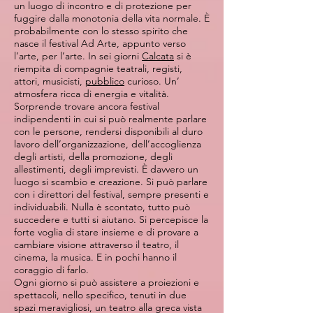
un luogo di incontro e di protezione per
fuggire dalla monotonia della vita normale. È
probabilmente con lo stesso spirito che
nasce il festival Ad Arte, appunto verso
l’arte, per l’arte. In sei giorni
Calcata
si è
riempita di compagnie teatrali, registi,
attori, musicisti,
pubblico
curioso. Un’
atmosfera ricca di energia e vitalità.
Sorprende trovare ancora festival
indipendenti in cui si può realmente parlare
con le persone, rendersi disponibili al duro
lavoro dell’organizzazione, dell’accoglienza
degli artisti, della promozione, degli
allestimenti, degli imprevisti. È davvero un
luogo si scambio e creazione. Si può parlare
con i direttori del festival, sempre presenti e
individuabili. Nulla è scontato, tutto può
succedere e tutti si aiutano. Si percepisce la
forte voglia di stare insieme e di provare a
cambiare visione attraverso il teatro, il
cinema, la musica. E in pochi hanno il
coraggio di farlo.
Ogni giorno si può assistere a proiezioni e
spettacoli, nello specifico, tenuti in due
spazi meravigliosi, un teatro alla greca vista