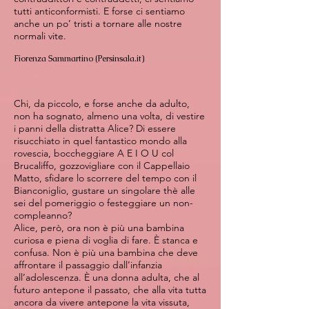
tutti anticonformisti. E forse ci sentiamo
anche un po’ tristi a tornare alle nostre
normali vite.
Fiorenza Sammartino (Persinsala.it)
Chi, da piccolo, e forse anche da adulto,
non ha sognato, almeno una volta, di vestire
i panni della distratta Alice? Di essere
risucchiato in quel fantastico mondo alla
rovescia, boccheggiare A E I O U col
Brucaliffo, gozzovigliare con il Cappellaio
Matto, sfidare lo scorrere del tempo con il
Bianconiglio, gustare un singolare thè alle
sei del pomeriggio o festeggiare un non-
compleanno?
Alice, però, ora non è più una bambina
curiosa e piena di voglia di fare. È stanca e
confusa. Non è più una bambina che deve
affrontare il passaggio dall’infanzia
all’adolescenza. È una donna adulta, che al
futuro antepone il passato, che alla vita tutta
ancora da vivere antepone la vita vissuta,