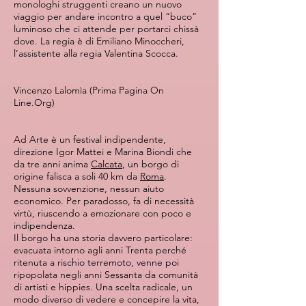
monologhi struggenti creano un nuovo
viaggio per andare incontro a quel “buco”
luminoso che ci attende per portarci chissà
dove. La regia è di Emiliano Minoccheri,
l’assistente alla regia Valentina Scocca.
Vincenzo Lalomìa (Prima Pagina On
Line.Org)
Ad Arte è un festival indipendente,
direzione Igor Mattei e Marina Biondi che
da tre anni anima
Calcata
, un borgo di
origine falisca a soli 40 km da
Roma
.
Nessuna sovvenzione, nessun aiuto
economico. Per paradosso, fa di necessità
virtù, riuscendo a emozionare con poco e
indipendenza.
Il borgo ha una storia davvero particolare:
evacuata intorno agli anni Trenta perché
ritenuta a rischio terremoto, venne poi
ripopolata negli anni Sessanta da comunità
di artisti e hippies. Una scelta radicale, un
modo diverso di vedere e concepire la vita,