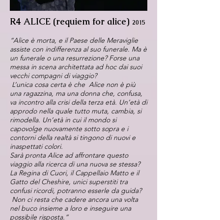
R4 ALICE (requiem for alice)
2015
“Alice è morta, e il Paese delle Meraviglie
assiste con indifferenza al suo funerale. Ma è
un funerale o una resurrezione? Forse una
messa in scena architettata ad hoc dai suoi
vecchi compagni di viaggio?
L’unica cosa certa è che Alice non è più
una ragazzina, ma una donna che, confusa,
va incontro alla crisi della terza età. Un’età di
approdo nella quale tutto muta, cambia, si
rimodella. Un’età in cui il mondo si
capovolge nuovamente sotto sopra e i
contorni della realtà si tingono di nuovi e
inaspettati colori.
Sarà pronta Alice ad affrontare questo
viaggio alla ricerca di una nuova se stessa?
La Regina di Cuori, il Cappellaio Matto e il
Gatto del Cheshire, unici superstiti tra
confusi ricordi, potranno esserle da guida?
Non ci resta che cadere ancora una volta
nel buco insieme a loro e inseguire una
possibile risposta.”