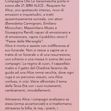
Compagnia Ote Le Saracinesche porta in
scena alle 21.30R4 ALICE - Requiem for
Alice, uno spettacolo intenso, ricco di
emozioni e inquietudini, a tratti
spaventosamente surreale, con attori
(Benedetta Carmignani, Emiliano
Minoccheri, Massimiliano Musto e
Giuseppina Randi) capaci di emozionarsi e
di emozionare, rapire il pubblico verso il
“Paese delle Meraviglie”.
Alice è morta e assiste con indifferenza al
suo funerale. Non si riesce a capire se si
tratta di un funerale o di una resurrezione,
uno scherzo o una messa in scena dei suoi
compagni. La regina di cuori, il cappellaio
matto e il gatto del Cheshire faranno da
guida ad una Alice ormai vecchia, dove ogni
ruga è un percorso vissuto, una Alice
confusa, in crisi. Viene affrontato il tema
della Terza Età con i suoi mutamenti,
cambiamenti, rimodellamenti.
Attraverso Alice i compagni analizzano se
stessi (ormai accartocciati) e si trasformano;
attraverso la follia, le risa, i pianti, i